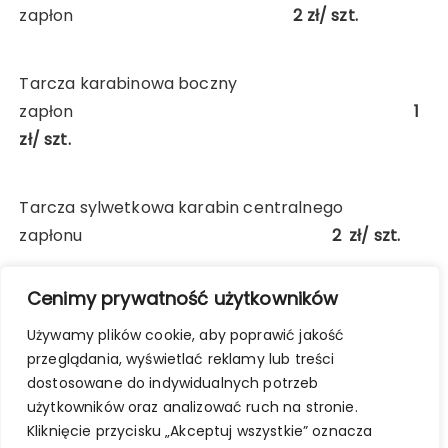
zapłon
2
zł/ szt.
Tarcza karabinowa boczny
zapłon
1
zł/ szt.
Tarcza sylwetkowa karabin centralnego
zapłonu
2
zł/ szt.
Cenimy prywatność użytkowników
Wypożyczenie lunety /
maty
Używamy plików cookie, aby poprawić jakość
5 zł/ godz.
przeglądania, wyświetlać reklamy lub treści
dostosowane do indywidualnych potrzeb
użytkowników oraz analizować ruch na stronie.
Kliknięcie przycisku „Akceptuj wszystkie” oznacza