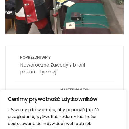
Nawigacja
wpisu
POPRZEDNI WPIS
Noworoczne Zawody z broni
pneumatycznej
NASTĘPNY WPIS
Zawody III RUNDA OTWARTEJ
Cenimy prywatność użytkowników
ZIMOWEJ LIGI PNEUMATYCZNEJ
Używamy plików cookie, aby poprawić jakość
2024/2025 r.
przeglądania, wyświetlać reklamy lub treści
dostosowane do indywidualnych potrzeb