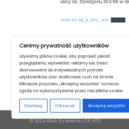
ulicy os. Dywizjonu 303 66 w d
2026-02-08_K_HTS_rev1
Pobierz
Nawigacja
Cenimy prywatność użytkowników
POPRZEDNI WPIS
wpisu
Używamy plików cookie, aby poprawić jakość
REZULTATY z Zawodów III rundy
przeglądania, wyświetlać reklamy lub treści
Pneumatycznej 2026
dostosowane do indywidualnych potrzeb
użytkowników oraz analizować ruch na stronie.
Kliknięcie przycisku „Akceptuj wszystkie” oznacza
zgodę na wykorzystywanie przez nas plików cookie.
Dostosuj
Odrzucać
Akceptuj wszystko
© 2024 Klub Strzelecki LOK HTS