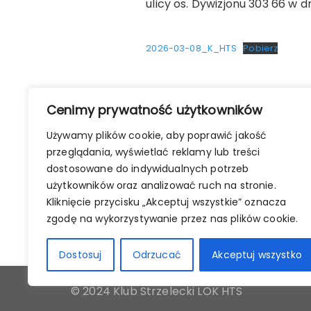
ulicy os. Dywizjonu 303 66 w d
2026-03-08_K_HTS
Pobierz
Nawigacja
Cenimy prywatność użytkowników
POPRZEDNI WPIS
wpisu
Używamy plików cookie, aby poprawić jakość
REZULTATY Zawodów z okazji
przeglądania, wyświetlać reklamy lub treści
Międzynarodowego dnia Pizzy
dostosowane do indywidualnych potrzeb
użytkowników oraz analizować ruch na stronie.
Kliknięcie przycisku „Akceptuj wszystkie” oznacza
zgodę na wykorzystywanie przez nas plików cookie.
Dostosuj
Odrzucać
Akceptuj wszystko
© 2024 Klub Strzelecki LOK HTS