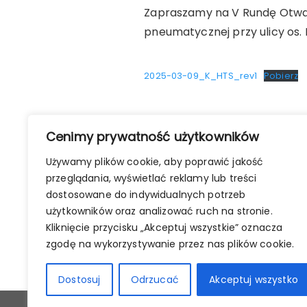
Zapraszamy na V Rundę Otwart
pneumatycznej przy ulicy os. 
2025-03-09_K_HTS_rev1
Pobierz
Nawigacja
Cenimy prywatność użytkowników
POPRZEDNI WPIS
wpisu
Używamy plików cookie, aby poprawić jakość
Zawody z okazji Międzynarod
przeglądania, wyświetlać reklamy lub treści
Pizzy - Rezultaty
dostosowane do indywidualnych potrzeb
użytkowników oraz analizować ruch na stronie.
Kliknięcie przycisku „Akceptuj wszystkie” oznacza
zgodę na wykorzystywanie przez nas plików cookie.
Dostosuj
Odrzucać
Akceptuj wszystko