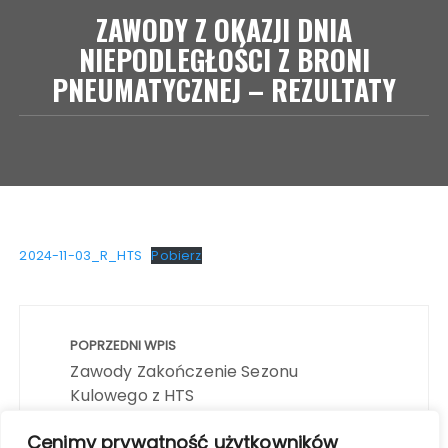
ZAWODY Z OKAZJI DNIA
NIEPODLEGŁOŚCI Z BRONI
PNEUMATYCZNEJ – REZULTATY
2024-11-03_R_HTS
Pobierz
Nawigacja
wpisu
POPRZEDNI WPIS
Zawody Zakończenie Sezonu
Kulowego z HTS
Cenimy prywatność użytkowników