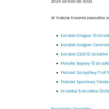
2024 od 9:00 do 15:00.
W trakcie trwania zawodów z
Karabin Snajper 10 strz
Karabin Snajper Central
Karabin 22LR 10 strzałó
Pistolet Bojowy 10 strzał
Pistolet Szczęśliwy Traf 
Pistolet Sportowy Tande
Strzelba 5 strzałów (St
Regulamin Zawodów