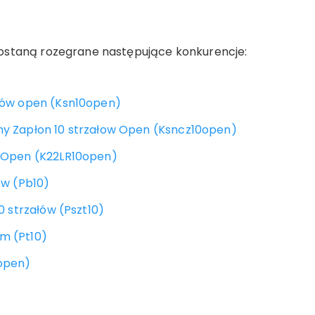
ostaną rozegrane następujące konkurencje:
ałów open (Ksn10open)
ny Zapłon 10 strzałow Open (Ksncz10open)
w Open (K22LR10open)
ów (Pb10)
10 strzałów (Pszt10)
m (Pt10)
5open)