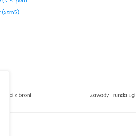
w (St5open)
w (Stm5)
łości z broni
Zawody I runda Lig