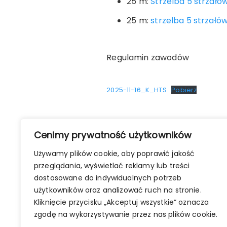
25 m:
Strzelba 5 strzałó
25 m:
strzelba 5 strzałó
Regulamin zawodów
2025-11-16_K_HTS
Pobierz
Nawigacja
Cenimy prywatność użytkowników
POPRZEDNI WPIS
wpisu
Używamy plików cookie, aby poprawić jakość
Zawody z okazji Dnia Niepodleg
przeglądania, wyświetlać reklamy lub treści
pneumatycznej
dostosowane do indywidualnych potrzeb
użytkowników oraz analizować ruch na stronie.
Kliknięcie przycisku „Akceptuj wszystkie” oznacza
zgodę na wykorzystywanie przez nas plików cookie.