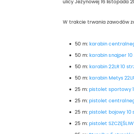
ulicy Jeżynowej 16 listopada 2
W trakcie trwania zawodów z
50 m:
karabin centralneg
50 m:
karabin snajper 1
50 m:
karabin 22LR 10 st
50 m:
karabin Metys 22LR
25 m:
pistolet sportowy 
25 m:
pistolet centralne
25 m:
pistolet bojowy 10
25 m:
pistolet SZCZĘŚLIW