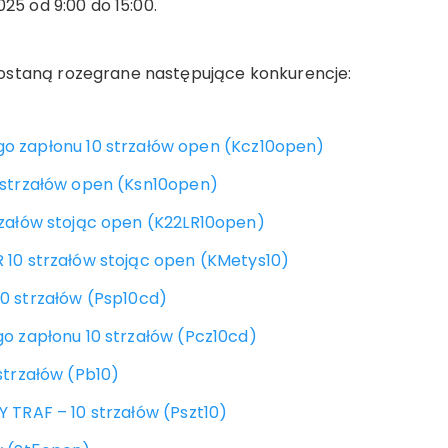
025 od 9:00 do 15:00.
ostaną rozegrane następujące konkurencje:
o zapłonu 10 strzałów open (Kcz10open)
0 strzałów open (Ksn10open)
rzałów stojąc open (K22LR10open)
 10 strzałów stojąc open (KMetys10)
10 strzałów (Psp10cd)
go zapłonu 10 strzałów (Pcz10cd)
 strzałów (Pb10)
Y TRAF – 10 strzałów (Pszt10)