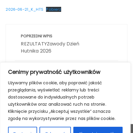
2026-06-21_K_HTS
Pobierz
Nawigacja
wpisu
POPRZEDNI WPIS
REZULTATYZawody Dzień
Hutnika 2026
NASTĘPNY WPIS
Cenimy prywatność użytkowników
REZULTATY Zawodów o Puchar
Używamy plików cookie, aby poprawić jakość
Prezesa KS LOK HTS
przeglądania, wyświetlać reklamy lub treści
dostosowane do indywidualnych potrzeb
użytkowników oraz analizować ruch na stronie.
Kliknięcie przycisku „Akceptuj wszystkie” oznacza
zgodę na wykorzystywanie przez nas plików cookie.
© 2024 Klub Strzelecki LOK HTS