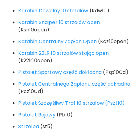
Karabin Dowolny 10 strzałów
(Kdw10)
Karabin Snajper 10 strzałów open
(Ksn10open)
Karabin Centralny Zapłon Open
(Kcz10open)
Karabin 22LR 10 strzałów stojąc open
(k22lr10open)
Pistolet Sportowy część dokładna
(Psp10Cd)
Pistolet Centralnego Zapłonu część dokładna
(Pcz10Cd)
Pistolet Szczęśliwy Traf 10 strzałów (Pszt10)
Pistolet Bojowy
(Pb10)
Strzelba
(st5)